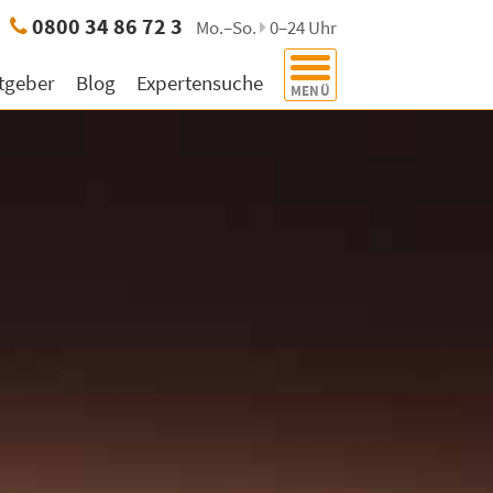
e:
0800 34 86 72 3
Mo.–So.
0–24 Uhr
tgeber
Blog
Expertensuche
MENÜ